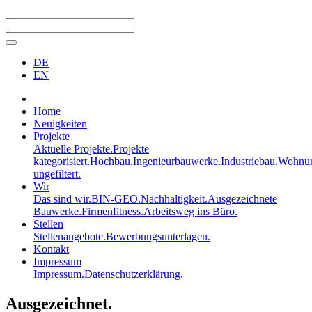
DE
EN
Home
Neuigkeiten
Projekte
Aktuelle Projekte.
Projekte
kategorisiert.
Hochbau.
Ingenieurbauwerke.
Industriebau.
Wohnun
ungefiltert.
Wir
Das sind wir.
BIN-GEO.
Nachhaltigkeit.
Ausgezeichnete
Bauwerke.
Firmenfitness.
Arbeitsweg ins Büro.
Stellen
Stellenangebote.
Bewerbungsunterlagen.
Kontakt
Impressum
Impressum.
Datenschutzerklärung.
Ausgezeichnet.