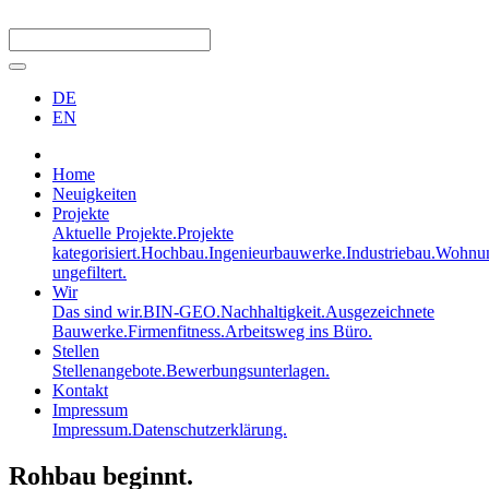
DE
EN
Home
Neuigkeiten
Projekte
Aktuelle Projekte.
Projekte
kategorisiert.
Hochbau.
Ingenieurbauwerke.
Industriebau.
Wohnun
ungefiltert.
Wir
Das sind wir.
BIN-GEO.
Nachhaltigkeit.
Ausgezeichnete
Bauwerke.
Firmenfitness.
Arbeitsweg ins Büro.
Stellen
Stellenangebote.
Bewerbungsunterlagen.
Kontakt
Impressum
Impressum.
Datenschutzerklärung.
Rohbau beginnt.