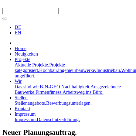
DE
EN
Home
Neuigkeiten
Projekte
Aktuelle Projekte.
Projekte
kategorisiert.
Hochbau.
Ingenieurbauwerke.
Industriebau.
Wohnun
ungefiltert.
Wir
Das sind wir.
BIN-GEO.
Nachhaltigkeit.
Ausgezeichnete
Bauwerke.
Firmenfitness.
Arbeitsweg ins Büro.
Stellen
Stellenangebote.
Bewerbungsunterlagen.
Kontakt
Impressum
Impressum.
Datenschutzerklärung.
Neuer Planungsauftrag.