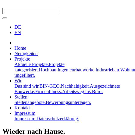
DE
EN
Home
Neuigkeiten
Projekte
Aktuelle Projekte.
Projekte
kategorisiert.
Hochbau.
Ingenieurbauwerke.
Industriebau.
Wohnun
ungefiltert.
Wir
Das sind wir.
BIN-GEO.
Nachhaltigkeit.
Ausgezeichnete
Bauwerke.
Firmenfitness.
Arbeitsweg ins Büro.
Stellen
Stellenangebote.
Bewerbungsunterlagen.
Kontakt
Impressum
Impressum.
Datenschutzerklärung.
Wieder nach Hause.