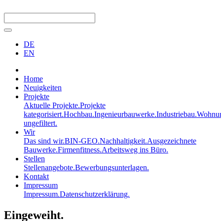
DE
EN
Home
Neuigkeiten
Projekte
Aktuelle Projekte.
Projekte
kategorisiert.
Hochbau.
Ingenieurbauwerke.
Industriebau.
Wohnun
ungefiltert.
Wir
Das sind wir.
BIN-GEO.
Nachhaltigkeit.
Ausgezeichnete
Bauwerke.
Firmenfitness.
Arbeitsweg ins Büro.
Stellen
Stellenangebote.
Bewerbungsunterlagen.
Kontakt
Impressum
Impressum.
Datenschutzerklärung.
Eingeweiht.