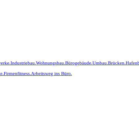
erke.
Industriebau.
Wohnungsbau.
Bürogebäude.
Umbau.
Brücken.
Hafen
e.
Firmenfitness.
Arbeitsweg ins Büro.