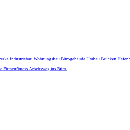
erke.
Industriebau.
Wohnungsbau.
Bürogebäude.
Umbau.
Brücken.
Hafen
e.
Firmenfitness.
Arbeitsweg ins Büro.