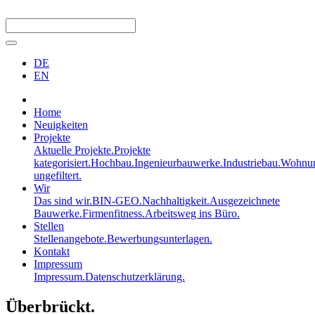
DE
EN
Home
Neuigkeiten
Projekte
Aktuelle Projekte.
Projekte
kategorisiert.
Hochbau.
Ingenieurbauwerke.
Industriebau.
Wohnun
ungefiltert.
Wir
Das sind wir.
BIN-GEO.
Nachhaltigkeit.
Ausgezeichnete
Bauwerke.
Firmenfitness.
Arbeitsweg ins Büro.
Stellen
Stellenangebote.
Bewerbungsunterlagen.
Kontakt
Impressum
Impressum.
Datenschutzerklärung.
Überbrückt.