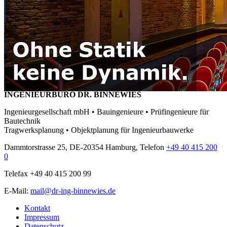
INGENIEURBÜRO DR. BINNEWIES
Ingenieurgesellschaft mbH • Bauingenieure • Prüfingenieure für
Bautechnik
Tragwerksplanung • Objektplanung für Ingenieurbauwerke
Dammtorstrasse 25, DE-20354 Hamburg, Telefon
+49 40 415 200
0
Telefax +49 40 415 200 99
E-Mail:
mail@dr-ing-binnewies.de
Kontakt
Impressum
Datenschutz