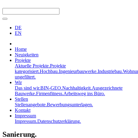
DE
EN
Home
Neuigkeiten
Projekte
Aktuelle Projekte.
Projekte
kategorisiert.
Hochbau.
Ingenieurbauwerke.
Industriebau.
Wohnun
ungefiltert.
Wir
Das sind wir.
BIN-GEO.
Nachhaltigkeit.
Ausgezeichnete
Bauwerke.
Firmenfitness.
Arbeitsweg ins Büro.
Stellen
Stellenangebote.
Bewerbungsunterlagen.
Kontakt
Impressum
Impressum.
Datenschutzerklärung.
Sanierung.