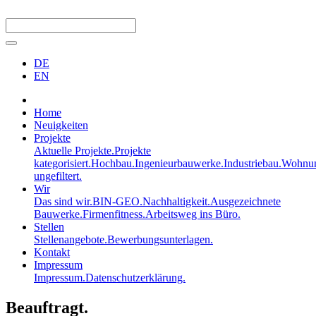
DE
EN
Home
Neuigkeiten
Projekte
Aktuelle Projekte.
Projekte
kategorisiert.
Hochbau.
Ingenieurbauwerke.
Industriebau.
Wohnun
ungefiltert.
Wir
Das sind wir.
BIN-GEO.
Nachhaltigkeit.
Ausgezeichnete
Bauwerke.
Firmenfitness.
Arbeitsweg ins Büro.
Stellen
Stellenangebote.
Bewerbungsunterlagen.
Kontakt
Impressum
Impressum.
Datenschutzerklärung.
Beauftragt.