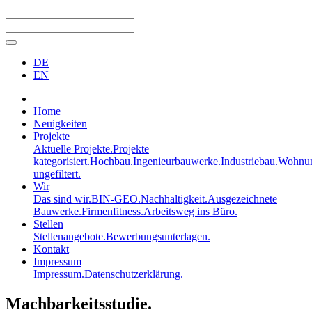
DE
EN
Home
Neuigkeiten
Projekte
Aktuelle Projekte.
Projekte
kategorisiert.
Hochbau.
Ingenieurbauwerke.
Industriebau.
Wohnun
ungefiltert.
Wir
Das sind wir.
BIN-GEO.
Nachhaltigkeit.
Ausgezeichnete
Bauwerke.
Firmenfitness.
Arbeitsweg ins Büro.
Stellen
Stellenangebote.
Bewerbungsunterlagen.
Kontakt
Impressum
Impressum.
Datenschutzerklärung.
Machbarkeitsstudie.