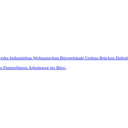
erke.
Industriebau.
Wohnungsbau.
Bürogebäude.
Umbau.
Brücken.
Hafen
e.
Firmenfitness.
Arbeitsweg ins Büro.