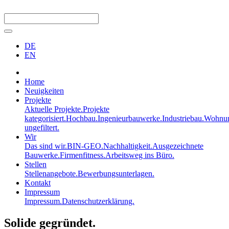
DE
EN
Home
Neuigkeiten
Projekte
Aktuelle Projekte.
Projekte
kategorisiert.
Hochbau.
Ingenieurbauwerke.
Industriebau.
Wohnun
ungefiltert.
Wir
Das sind wir.
BIN-GEO.
Nachhaltigkeit.
Ausgezeichnete
Bauwerke.
Firmenfitness.
Arbeitsweg ins Büro.
Stellen
Stellenangebote.
Bewerbungsunterlagen.
Kontakt
Impressum
Impressum.
Datenschutzerklärung.
Solide gegründet.