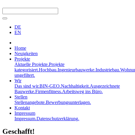
DE
EN
Home
Neuigkeiten
Projekte
Aktuelle Projekte.
Projekte
kategorisiert.
Hochbau.
Ingenieurbauwerke.
Industriebau.
Wohnun
ungefiltert.
Wir
Das sind wir.
BIN-GEO.
Nachhaltigkeit.
Ausgezeichnete
Bauwerke.
Firmenfitness.
Arbeitsweg ins Büro.
Stellen
Stellenangebote.
Bewerbungsunterlagen.
Kontakt
Impressum
Impressum.
Datenschutzerklärung.
Geschafft!