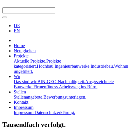
DE
EN
Home
Neuigkeiten
Projekte
Aktuelle Projekte.
Projekte
kategorisiert.
Hochbau.
Ingenieurbauwerke.
Industriebau.
Wohnun
ungefiltert.
Wir
Das sind wir.
BIN-GEO.
Nachhaltigkeit.
Ausgezeichnete
Bauwerke.
Firmenfitness.
Arbeitsweg ins Büro.
Stellen
Stellenangebote.
Bewerbungsunterlagen.
Kontakt
Impressum
Impressum.
Datenschutzerklärung.
Tausendfach verfolgt.