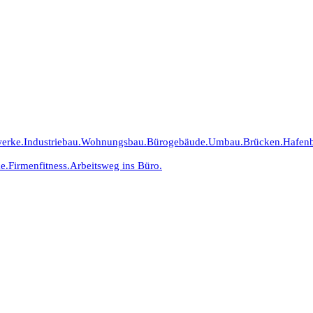
erke.
Industriebau.
Wohnungsbau.
Bürogebäude.
Umbau.
Brücken.
Hafen
e.
Firmenfitness.
Arbeitsweg ins Büro.