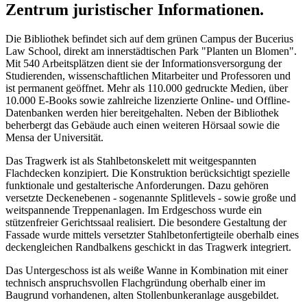
Zentrum juristischer Informationen.
Die Bibliothek befindet sich auf dem grünen Campus der Bucerius
Law School, direkt am innerstädtischen Park "Planten un Blomen".
Mit 540 Arbeitsplätzen dient sie der Informationsversorgung der
Studierenden, wissenschaftlichen Mitarbeiter und Professoren und
ist permanent geöffnet. Mehr als 110.000 gedruckte Medien, über
10.000 E-Books sowie zahlreiche lizenzierte Online- und Offline-
Datenbanken werden hier bereitgehalten. Neben der Bibliothek
beherbergt das Gebäude auch einen weiteren Hörsaal sowie die
Mensa der Universität.
Das Tragwerk ist als Stahlbetonskelett mit weitgespannten
Flachdecken konzipiert. Die Konstruktion berücksichtigt spezielle
funktionale und gestalterische Anforderungen. Dazu gehören
versetzte Deckenebenen - sogenannte Splitlevels - sowie große und
weitspannende Treppenanlagen. Im Erdgeschoss wurde ein
stützenfreier Gerichtssaal realisiert. Die besondere Gestaltung der
Fassade wurde mittels versetzter Stahlbetonfertigteile oberhalb eines
deckengleichen Randbalkens geschickt in das Tragwerk integriert.
Das Untergeschoss ist als weiße Wanne in Kombination mit einer
technisch anspruchsvollen Flachgründung oberhalb einer im
Baugrund vorhandenen, alten Stollenbunkeranlage ausgebildet.