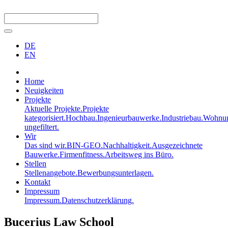
DE
EN
Home
Neuigkeiten
Projekte
Aktuelle Projekte.
Projekte
kategorisiert.
Hochbau.
Ingenieurbauwerke.
Industriebau.
Wohnun
ungefiltert.
Wir
Das sind wir.
BIN-GEO.
Nachhaltigkeit.
Ausgezeichnete
Bauwerke.
Firmenfitness.
Arbeitsweg ins Büro.
Stellen
Stellenangebote.
Bewerbungsunterlagen.
Kontakt
Impressum
Impressum.
Datenschutzerklärung.
Bucerius Law School