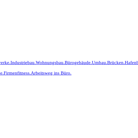
erke.
Industriebau.
Wohnungsbau.
Bürogebäude.
Umbau.
Brücken.
Hafen
e.
Firmenfitness.
Arbeitsweg ins Büro.