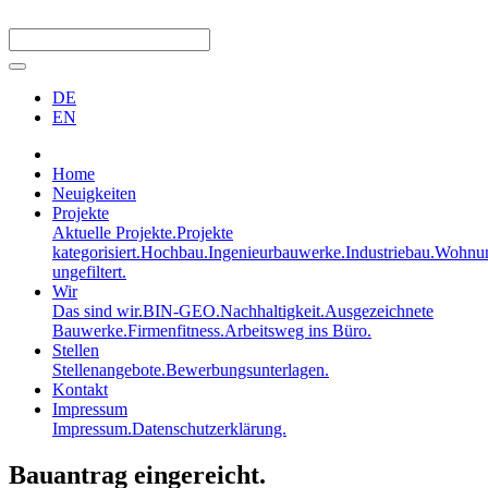
DE
EN
Home
Neuigkeiten
Projekte
Aktuelle Projekte.
Projekte
kategorisiert.
Hochbau.
Ingenieurbauwerke.
Industriebau.
Wohnun
ungefiltert.
Wir
Das sind wir.
BIN-GEO.
Nachhaltigkeit.
Ausgezeichnete
Bauwerke.
Firmenfitness.
Arbeitsweg ins Büro.
Stellen
Stellenangebote.
Bewerbungsunterlagen.
Kontakt
Impressum
Impressum.
Datenschutzerklärung.
Bauantrag eingereicht.